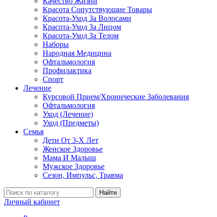
Качество Жизни
Красота Сопутствующие Товары
Красота-Уход За Волосами
Красота-Уход За Лицом
Красота-Уход За Телом
Наборы
Народная Медицина
Офтальмология
Профилактика
Спорт
Лечение
Курсовой Прием/Хронические Заболевания
Офтальмология
Уход (Лечение)
Уход (Предметы)
Семья
Дети От 3-Х Лет
Женское Здоровье
Мама И Малыш
Мужское Здоровье
Сезон, Импульс, Травма
Найти
Личный кабинет