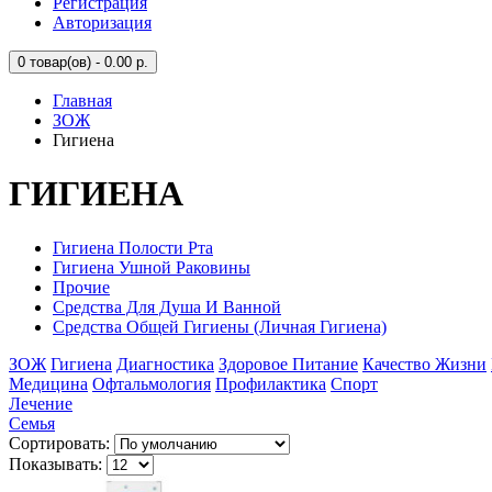
Регистрация
Авторизация
0
товар(ов) - 0.00 р.
Главная
ЗОЖ
Гигиена
ГИГИЕНА
Гигиена Полости Рта
Гигиена Ушной Раковины
Прочие
Средства Для Душа И Ванной
Средства Общей Гигиены (Личная Гигиена)
ЗОЖ
Гигиена
Диагностика
Здоровое Питание
Качество Жизни
Медицина
Офтальмология
Профилактика
Спорт
Лечение
Семья
Сортировать:
Показывать: