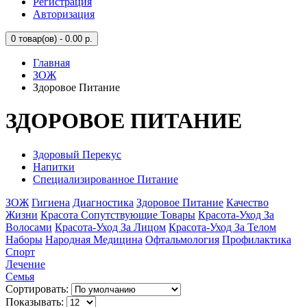
Регистрация
Авторизация
0
товар(ов) - 0.00 р.
Главная
ЗОЖ
Здоровое Питание
ЗДОРОВОЕ ПИТАНИЕ
Здоровый Перекус
Напитки
Специализированное Питание
ЗОЖ
Гигиена
Диагностика
Здоровое Питание
Качество
Жизни
Красота Сопутствующие Товары
Красота-Уход За
Волосами
Красота-Уход За Лицом
Красота-Уход За Телом
Наборы
Народная Медицина
Офтальмология
Профилактика
Спорт
Лечение
Семья
Сортировать:
Показывать: